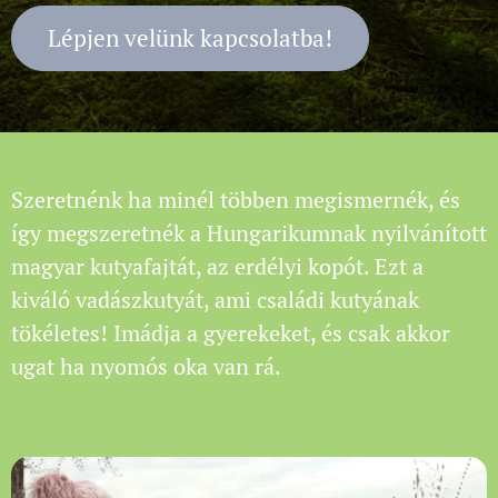
Lépjen velünk kapcsolatba!
Szeretnénk ha minél többen megismernék, és
így megszeretnék a Hungarikumnak nyilvánított
magyar kutyafajtát, az erdélyi kopót. Ezt a
kiváló vadászkutyát, ami családi kutyának
tökéletes! Imádja a gyerekeket, és csak akkor
ugat ha nyomós oka van rá.